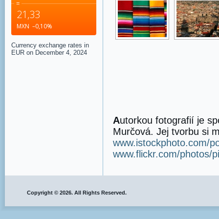
=
21,33
MXN
–0,10
%
Currency exchange rates in
EUR
on December 4, 2024
A
utorkou fotografií je s
Murčová. Jej tvorbu si m
www.istockphoto.com/por
www.flickr.com/photos/p
Copyright © 2026. All Rights Reserved.