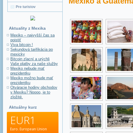
Mexiko a Guatema
Pre turistov
Aktuality z Mexika
Mexiko – najvyšší čas sa
poistiť
Viva bitcoin !
Sekundová tarifikácia po
mexicky
Bitcoin zlacní a urýchli
Vaše platby za naše služby
Mexiko nebude mať
prezidentku
Mexiko možno bude mať
prezidentku
Otváracie hodiny obchodov
v Mexiku? Noooo, je to
zložité.
Aktuálny kurz
EUR1
Euro.
European Union