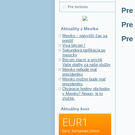
Pre turistov
Pre
Pre
Aktuality z Mexika
Mexiko – najvyšší čas sa
Pre 
poistiť
Viva bitcoin !
Sekundová tarifikácia po
mexicky
Bitcoin zlacní a urýchli
Vaše platby za naše služby
Mexiko nebude mať
prezidentku
Mexiko možno bude mať
prezidentku
Otváracie hodiny obchodov
v Mexiku? Noooo, je to
zložité.
Aktuálny kurz
EUR1
Euro.
European Union