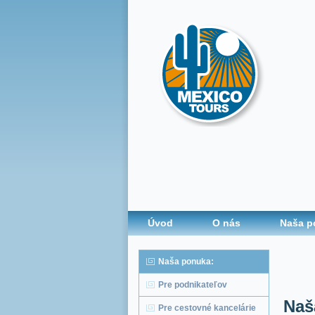
Úvod
O nás
Naša p
Naša ponuka:
Pre podnikateľov
Naš
Pre cestovné kancelárie