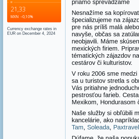
priamo sprevádzame
=
21,33
Nesnažíme sa kopírovať
MXN
–0,10
%
špecializujeme na zájaz
pre nás príliš malá aleb
Currency exchange rates in
navyše, občas sa zatúla
EUR
on December 4, 2024
neobjavili. Máme skúsen
mexických firiem. Pripra
tématických zájazdov na
cestárov či kulturistov.
V roku 2006 sme medzi n
sa u turistov stretla s 
Vás pritiahne jednoduch
pestrosťou farieb. Ces
Mexikom, Hondurasom či
Naše služby si obľúbili
kancelárie, ako napríkl
Tam
,
Soleada
,
Paxtravel
Dúfame, že naša ponuka