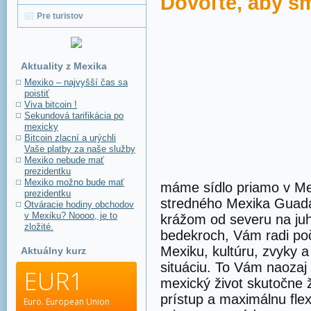
Dovoľte, aby s
Pre turistov
Aktuality z Mexika
Mexiko – najvyšší čas sa
poistiť
Viva bitcoin !
Sekundová tarifikácia po
mexicky
Bitcoin zlacní a urýchli
Vaše platby za naše služby
Mexiko nebude mať
prezidentku
Mexiko možno bude mať
máme sídlo priamo v Me
prezidentku
stredného Mexika Guada
Otváracie hodiny obchodov
v Mexiku? Noooo, je to
krážom od severu na juh.
zložité.
bedekroch, Vám radi poč
Mexiku, kultúru, zvyky a
Aktuálny kurz
situáciu. To Vám naoza
EUR1
mexický život skutočne
prístup a maximálnu flexi
Euro.
European Union