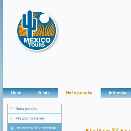
Úvod
O nás
Naša ponuka
Informácie
Naša ponuka:
Pre podnikateľov
Pre cestovné kancelárie