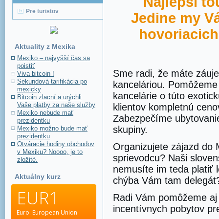
Najlepší to
Pre turistov
Jedine my V
hovoriacich
Aktuality z Mexika
Mexiko – najvyšší čas sa
poistiť
Sme radi, že máte záuj
Viva bitcoin !
Sekundová tarifikácia po
kanceláriou. Pomôžeme 
mexicky
kancelárie o túto exotic
Bitcoin zlacní a urýchli
Vaše platby za naše služby
klientov kompletnú ceno
Mexiko nebude mať
Zabezpečíme ubytovanie, 
prezidentku
skupiny.
Mexiko možno bude mať
prezidentku
Otváracie hodiny obchodov
Organizujete zájazd do 
v Mexiku? Noooo, je to
sprievodcu? Naši sloven
zložité.
nemusíte im teda platiť
Aktuálny kurz
chýba Vám tam delegát
EUR1
Radi Vám pomôžeme aj pr
incentívnych pobytov pre
Euro.
European Union