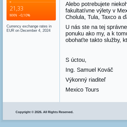
=
Alebo potrebujete niekoh
21,33
fakultatívne výlety v Me
MXN
–0,10
%
Cholula, Tula, Taxco a ď
U nás ste na tej správn
Currency exchange rates in
EUR
on December 4, 2024
ponuku ako my, a k tom
obohaťte takto služby, k
S úctou,
Ing. Samuel Kováč
Výkonný riaditeľ
Mexico Tours
Copyright © 2026. All Rights Reserved.